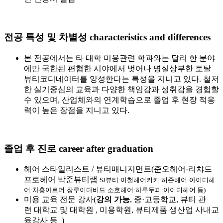
전공 특성 및 차별성
characteristics and differences
본 전공에서는 타 대학 미용관련 학과와는 달리 한 분야
에만 국한된 편협한 시야에서 벗어나 명실상부한 토탈
뷰티코디네이터를 양성한다는 특성을 지니고 있다. 철저
한 실기중심의 교육과 다양한 책임감과 성취감을 경험할
수 있으며, 산업체와의 연계학습으로 졸업 후 현장 적응
력이 높은 장점을 지니고 있다.
졸업 후 진로
career after graduation
헤어 스타일리스트 / 뷰티매니지먼트(준오헤어·리챠드
프로헤어
박준뷰티랩
·
·SJ뷰티
·
이철헤어커커
·허준헤어
·아이디헤
어
·차홍아르더
·장루이다비드
·소호헤어
·하루두피
·아이디헤어
등)
미용 교육 전문 강사(
강의 가능
, 중·고등학교, 뷰티 관
련 대학교 및 대학원 , 미용학원, 뷰티제품 생산업 사내교
육강사 등 )