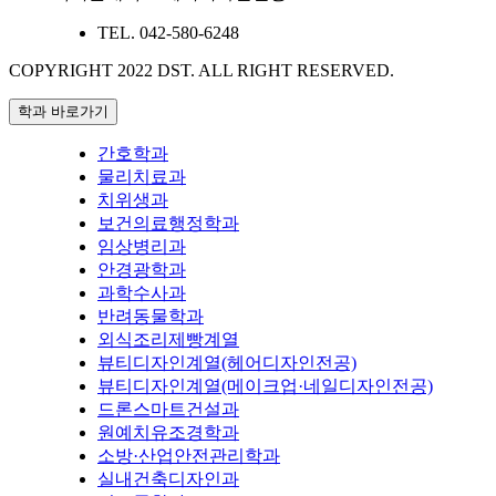
TEL.
042-580-6248
COPYRIGHT 2022 DST.
ALL RIGHT RESERVED.
학과 바로가기
간호학과
물리치료과
치위생과
보건의료행정학과
임상병리과
안경광학과
과학수사과
반려동물학과
외식조리제빵계열
뷰티디자인계열(헤어디자인전공)
뷰티디자인계열(메이크업·네일디자인전공)
드론스마트건설과
원예치유조경학과
소방·산업안전관리학과
실내건축디자인과