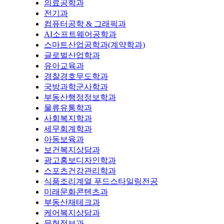
의료공학과
전기과
컴퓨터공학 & 그래픽과
AI소프트웨어공학과
스마트산업공학과(계약학과)
글로벌산업학과
유아교육과
경찰경호무도학과
국방과학군사학과
부동산행정정보학과
물류유통학과
사회복지학과
세무회계학과
아동보육과
보건복지상담과
광고홍보디자인학과
스포츠건강관리학과
식품조리계열 푸드스타일링전공
미래문화콘텐츠과
부동산재테크과
케어복지상담과
문헌정보과